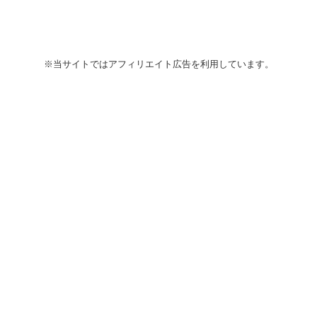
※当サイトではアフィリエイト広告を利用しています。