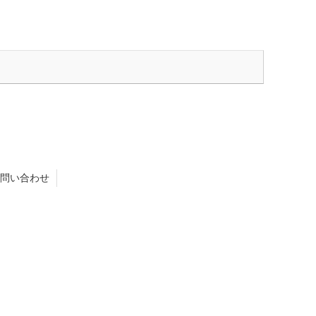
問い合わせ