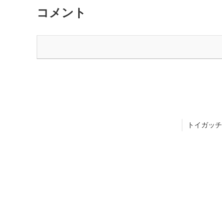
コメント
トイガッチ