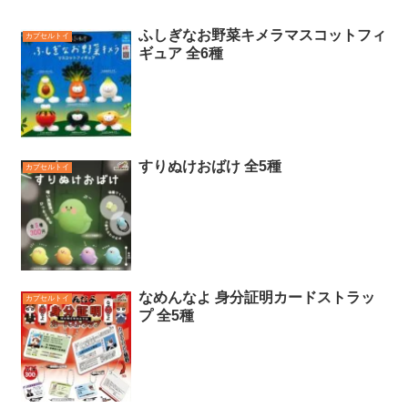
ふしぎなお野菜キメラマスコットフィ
カプセルトイ
ギュア 全6種
すりぬけおばけ 全5種
カプセルトイ
なめんなよ 身分証明カードストラッ
カプセルトイ
プ 全5種