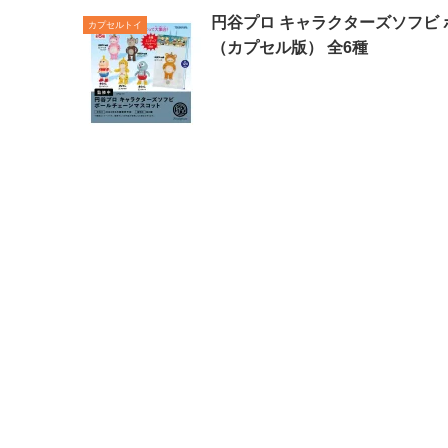
円谷プロ キャラクターズソフビ
カプセルトイ
（カプセル版） 全6種