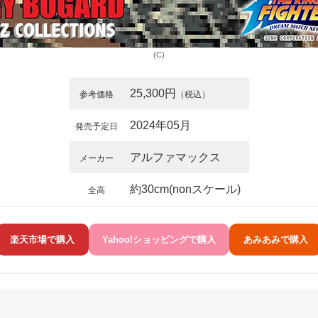
(C)
25,300円
参考価格
（税込）
2024年05月
発売予定日
アルファマックス
メーカー
約30cm(nonスケール)
全高
楽天市場で購入
Yahoo!ショッピングで購入
あみあみで購入