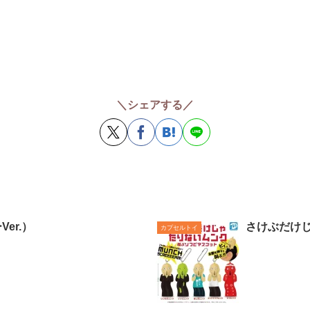
＼シェアする／
er.）
さけぶだけじ
カプセルトイ