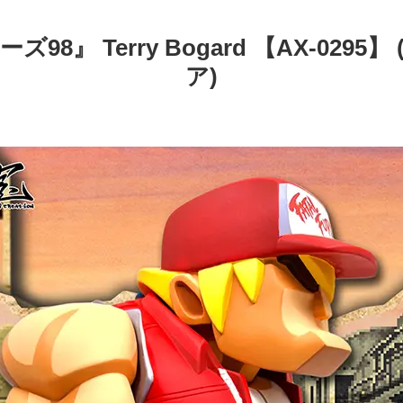
』 Terry Bogard 【AX-02
ア)