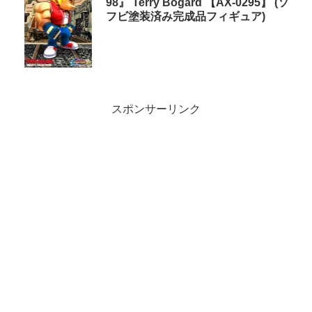
98』 Terry Bogard 【AX-0295】 (ソ
フビ塗装済み完成品フィギュア)
スポンサーリンク