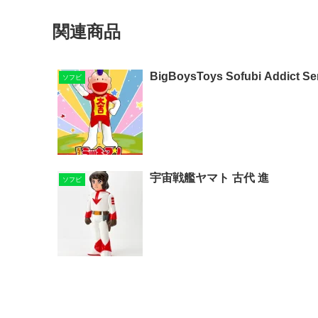
関連商品
BigBoysToys Sofubi Addi
ソフビ
宇宙戦艦ヤマト 古代 進
ソフビ