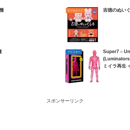
種
吉徳のぬいぐ
カプセルトイ
種
Super7 – Un
ブリスター
(Lumina
ミイラ再生 イ
スポンサーリンク