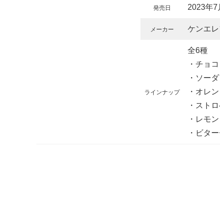
2023年7
発売日
ケンエレ
メーカー
全6種
・チョコレ
・ソーダア
・オレンジ
ラインナップ
・ストロベ
・レモンソ
・ビターチョ